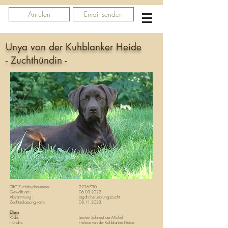
Anrufen
Email senden
Unya von der Kuhblanker Heide
- Zuchthündin -
DRC-Zuchtbuchnummer:
2226730
G
ewölft am:
06.03.2022
Abstammung:
Jagdliche Leistungszucht
Zuchtzulassung vom:
08.11.2023
Eltern
Rüde:
Seuten Schnuut der Michel
Hündin:
Helene von der Kuhblanker Heide